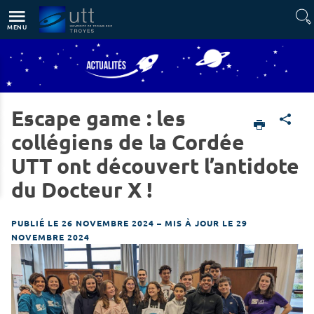
Accès directs
Navigation
Aller au contenu
MENU
Escape game : les
Accueil
Actualités & Agenda
Actualités
collégiens de la Cordée
UTT ont découvert l’antidote
du Docteur X !
PUBLIÉ LE 26 NOVEMBRE 2024
–
MIS À JOUR LE 29
NOVEMBRE 2024