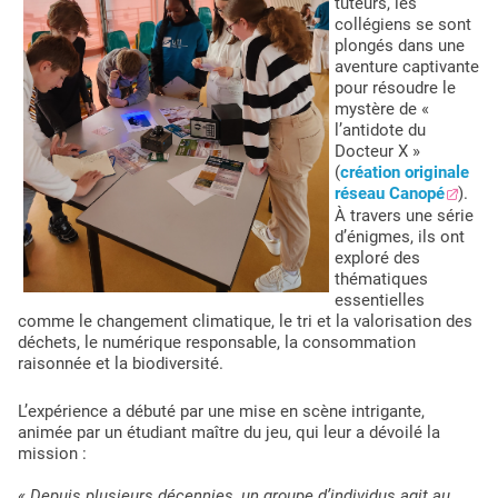
tuteurs, les
collégiens se sont
plongés dans une
aventure captivante
pour résoudre le
mystère de «
l’antidote du
Docteur X »
(
création originale
réseau Canopé
).
À travers une série
d’énigmes, ils ont
exploré des
thématiques
essentielles
Dolto EG A24
comme le changement climatique, le tri et la valorisation des
déchets, le numérique responsable, la consommation
raisonnée et la biodiversité.
L’expérience a débuté par une mise en scène intrigante,
animée par un étudiant maître du jeu, qui leur a dévoilé la
mission :
« Depuis plusieurs décennies, un groupe d’individus agit au